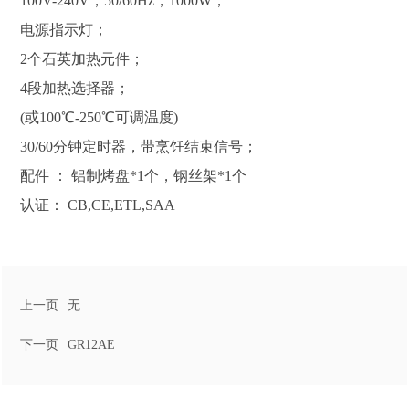
100V-240V，50/60Hz，1000W；
电源指示灯；
2个石英加热元件；
4段加热选择器；
(或100℃-250℃可调温度)
30/60分钟定时器，带烹饪结束信号；
配件 ： 铝制烤盘*1个，钢丝架*1个
认证： CB,CE,ETL,SAA
上一页
无
下一页
GR12AE