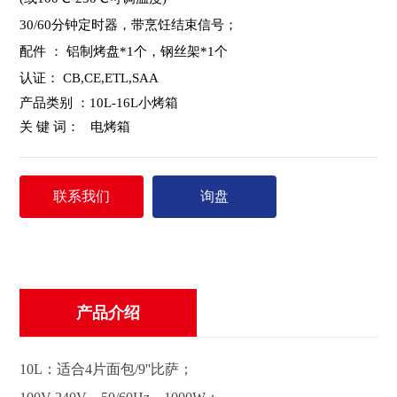
30/60分钟定时器，带烹饪结束信号；
配件 ： 铝制烤盘*1个，钢丝架*1个
认证： CB,CE,ETL,SAA
产品类别 ：
10L-16L小烤箱
关 键 词：
电烤箱
联系我们
询盘
产品介绍
10L：适合4片面包/9''比萨；