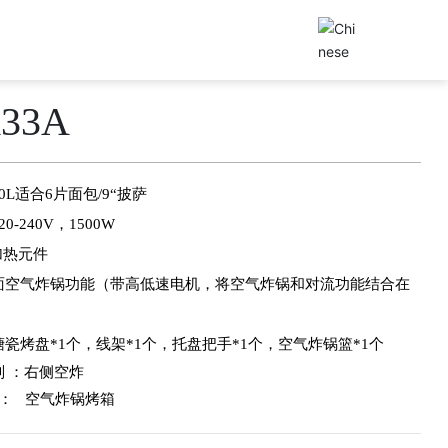
33A
0L适合6片面包/9“披萨
0-240V，1500W
S加热元件
面空气炸锅功能（带高低速电机，将空气炸锅和对流功能结合在
瓷烤盘*1个，线架*1个，托盘把手*1个，空气炸锅篮*1个
 ：
右侧空炸
词：
空气炸锅烤箱