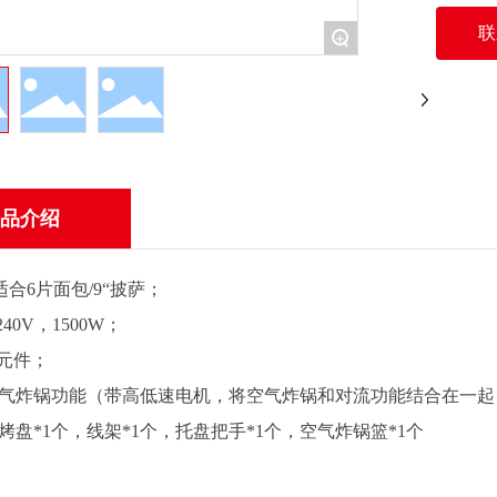
联
+
品介绍
适合6片面包/9“披萨；
240V，1500W；
热元件；
气炸锅功能（带高低速电机，将空气炸锅和对流功能结合在一起
烤盘*1个，线架*1个，托盘把手*1个，空气炸锅篮*1个