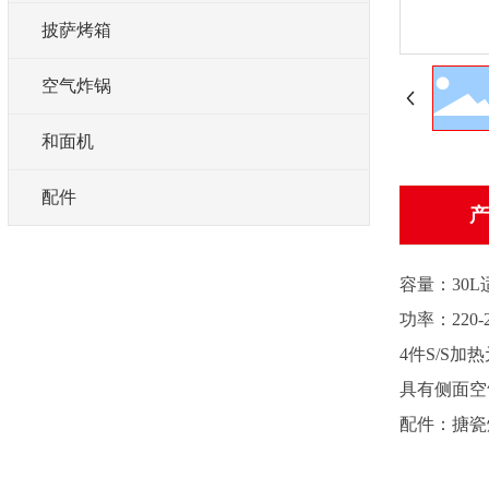
披萨烤箱
空气炸锅
和面机
配件
产
容量：30L
功率：220-
4件S/S加
具有侧面空
配件：搪瓷